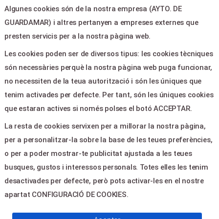
Algunes cookies són de la nostra empresa (AYTO. DE
LEGAL & PAGOS
GUARDAMAR) i altres pertanyen a empreses externes que
Ayuda
presten servicis per a la nostra pàgina web.
Aviso legal
Les cookies poden ser de diversos tipus: les cookies tècniques
Política de privacitat
són necessàries perquè la nostra pàgina web puga funcionar,
Contactar
no necessiten de la teua autorització i són les úniques que
tenim activades per defecte. Per tant, són les úniques cookies
CONTACTE
que estaran actives si només polses el botó ACCEPTAR.
La resta de cookies servixen per a millorar la nostra pàgina,
Plaza de la Constitucion,5 -
per a personalitzar-la sobre la base de les teues preferències,
Guardamar del Segura 03140
o per a poder mostrar-te publicitat ajustada a les teues
culturaguardamar@gmail.com
busques, gustos i interessos personals. Totes elles les tenim
965728610
desactivades per defecte, però pots activar-les en el nostre
apartat CONFIGURACIÓ DE COOKIES.
© 2026
Servientradas
, All Right