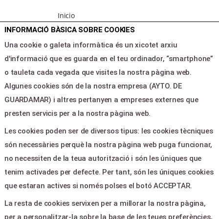
Inicio
Programacion
INFORMACIÓ BÀSICA SOBRE COOKIES
Area clientes
Una cookie o galeta informàtica és un xicotet arxiu
Contacte
d'informació que es guarda en el teu ordinador, “smartphone”
o tauleta cada vegada que visites la nostra pàgina web.
Algunes cookies són de la nostra empresa (AYTO. DE
LEGAL & PAGOS
GUARDAMAR) i altres pertanyen a empreses externes que
Ayuda
presten servicis per a la nostra pàgina web.
Aviso legal
Les cookies poden ser de diversos tipus: les cookies tècniques
Política de privacitat
són necessàries perquè la nostra pàgina web puga funcionar,
Contactar
no necessiten de la teua autorització i són les úniques que
tenim activades per defecte. Per tant, són les úniques cookies
CONTACTE
que estaran actives si només polses el botó ACCEPTAR.
La resta de cookies servixen per a millorar la nostra pàgina,
Plaza de la Constitucion,5 -
per a personalitzar-la sobre la base de les teues preferències,