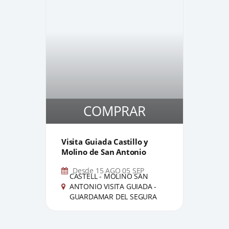
COMPRAR
1
1
Visita Guiada Castillo y
BAI
Molino de San Antonio
VER
"El 
Desde 15 AGO 05 SEP
CASTELL - MOLINO SAN
C
ANTONIO VISITA GUIADA -
G
GUARDAMAR DEL SEGURA