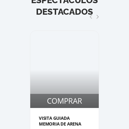
ESPECTÁCULOS
DESTACADOS
COMPRAR
1
1
VISITA GUIADA
VISIT
MEMORIA DE ARENA
CASTI