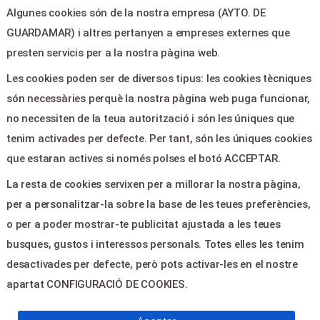
Algunes cookies són de la nostra empresa (AYTO. DE
LEGAL & PAGOS
GUARDAMAR) i altres pertanyen a empreses externes que
Ayuda
presten servicis per a la nostra pàgina web.
Aviso legal
Les cookies poden ser de diversos tipus: les cookies tècniques
Política de privacitat
són necessàries perquè la nostra pàgina web puga funcionar,
Contactar
no necessiten de la teua autorització i són les úniques que
tenim activades per defecte. Per tant, són les úniques cookies
CONTACTE
que estaran actives si només polses el botó ACCEPTAR.
La resta de cookies servixen per a millorar la nostra pàgina,
Plaza de la Constitucion,5 -
per a personalitzar-la sobre la base de les teues preferències,
Guardamar del Segura 03140
o per a poder mostrar-te publicitat ajustada a les teues
culturaguardamar@gmail.com
busques, gustos i interessos personals. Totes elles les tenim
965728610
desactivades per defecte, però pots activar-les en el nostre
apartat CONFIGURACIÓ DE COOKIES.
© 2026
Servientradas
, All Right