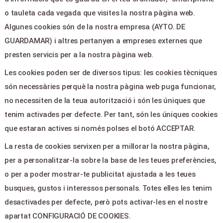
o tauleta cada vegada que visites la nostra pàgina web.
Algunes cookies són de la nostra empresa (AYTO. DE
LEGAL & PAGOS
GUARDAMAR) i altres pertanyen a empreses externes que
Ayuda
presten servicis per a la nostra pàgina web.
Aviso legal
Les cookies poden ser de diversos tipus: les cookies tècniques
Política de privacitat
són necessàries perquè la nostra pàgina web puga funcionar,
Contactar
no necessiten de la teua autorització i són les úniques que
tenim activades per defecte. Per tant, són les úniques cookies
CONTACTE
que estaran actives si només polses el botó ACCEPTAR.
La resta de cookies servixen per a millorar la nostra pàgina,
Plaza de la Constitucion,5 -
per a personalitzar-la sobre la base de les teues preferències,
Guardamar del Segura 03140
o per a poder mostrar-te publicitat ajustada a les teues
culturaguardamar@gmail.com
busques, gustos i interessos personals. Totes elles les tenim
965728610
desactivades per defecte, però pots activar-les en el nostre
apartat CONFIGURACIÓ DE COOKIES.