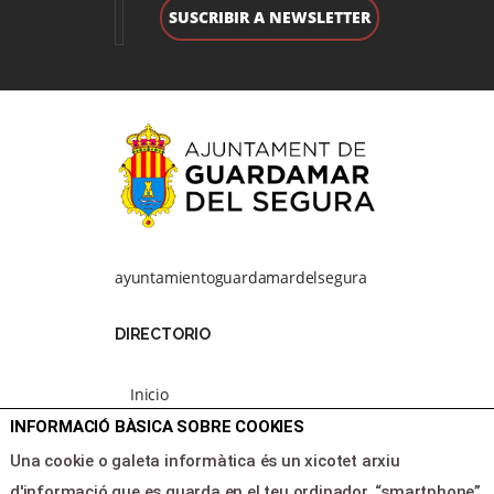
ayuntamientoguardamardelsegura
DIRECTORIO
Inicio
Programación
INFORMACIÓ BÀSICA SOBRE COOKIES
Area clientes
Una cookie o galeta informàtica és un xicotet arxiu
Contacte
d'informació que es guarda en el teu ordinador, “smartphone”