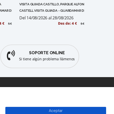
A
VISITA GUIADA CASTILLO, PARQUE ALFONSO XIII, FONTETA Y
Visita Guiada
DAMAR DEL SEGURA
CASTELL VISITA GUIADA - GUARDAMAR DEL SEGURA
CASTELL - MO
Del 14/08/2026 al 28/08/2026
Del 15/08/2
4 €
Des de: 4 €
5 €
5 €
SOPORTE ONLINE
Si tiene algún problema llámenos
CONTACTE
Aceptar