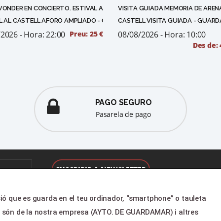
WONDER EN CONCIERTO. ESTIVAL AL CASTELL
VISITA GUIADA MEMORIA DE AREN
L AL CASTELL AFORO AMPLIADO - GUARDAMAR DEL SEGURA
CASTELL VISITA GUIADA - GUAR
2026 - Hora: 22:00
Preu: 25 €
08/08/2026 - Hora: 10:00
Des de: 
PAGO SEGURO
pasarela de pago
ió que es guarda en el teu ordinador, “smartphone” o tauleta
TORIO
LEGAL & PAGOS
s són de la nostra empresa (AYTO. DE GUARDAMAR) i altres