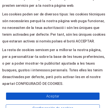
Ayuda
presten servicis per a la nostra pàgina web.
Aviso legal
Les cookies poden ser de diversos tipus: les cookies tècniques
Política de privacitat
són necessàries perquè la nostra pàgina web puga funcionar,
Contactar
no necessiten de la teua autorització i són les úniques que
tenim activades per defecte. Per tant, són les úniques cookies
CONTACTE
que estaran actives si només polses el botó ACCEPTAR.
La resta de cookies servixen per a millorar la nostra pàgina,
Plaza de la Constitucion,5 -
per a personalitzar-la sobre la base de les teues preferències,
Guardamar del Segura 03140
o per a poder mostrar-te publicitat ajustada a les teues
culturaguardamar@gmail.com
busques, gustos i interessos personals. Totes elles les tenim
965728610
desactivades per defecte, però pots activar-les en el nostre
apartat CONFIGURACIÓ DE COOKIES.
© 2026
Servientradas
, All Right
Aceptar
Reserved