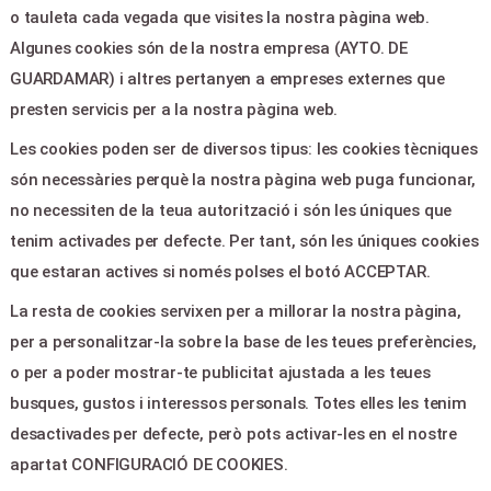
o tauleta cada vegada que visites la nostra pàgina web.
Algunes cookies són de la nostra empresa (AYTO. DE
LEGAL & PAGOS
GUARDAMAR) i altres pertanyen a empreses externes que
Ayuda
presten servicis per a la nostra pàgina web.
Aviso legal
Les cookies poden ser de diversos tipus: les cookies tècniques
Política de privacitat
són necessàries perquè la nostra pàgina web puga funcionar,
Contactar
no necessiten de la teua autorització i són les úniques que
tenim activades per defecte. Per tant, són les úniques cookies
CONTACTE
que estaran actives si només polses el botó ACCEPTAR.
La resta de cookies servixen per a millorar la nostra pàgina,
Plaza de la Constitucion,5 -
per a personalitzar-la sobre la base de les teues preferències,
Guardamar del Segura 03140
o per a poder mostrar-te publicitat ajustada a les teues
culturaguardamar@gmail.com
busques, gustos i interessos personals. Totes elles les tenim
965728610
desactivades per defecte, però pots activar-les en el nostre
apartat CONFIGURACIÓ DE COOKIES.