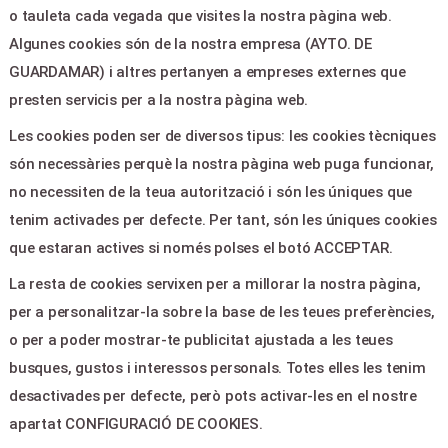
o tauleta cada vegada que visites la nostra pàgina web.
Algunes cookies són de la nostra empresa (AYTO. DE
LEGAL & PAGOS
GUARDAMAR) i altres pertanyen a empreses externes que
Ayuda
presten servicis per a la nostra pàgina web.
Aviso legal
Les cookies poden ser de diversos tipus: les cookies tècniques
Política de privacitat
són necessàries perquè la nostra pàgina web puga funcionar,
Contactar
no necessiten de la teua autorització i són les úniques que
tenim activades per defecte. Per tant, són les úniques cookies
CONTACTE
que estaran actives si només polses el botó ACCEPTAR.
La resta de cookies servixen per a millorar la nostra pàgina,
Plaza de la Constitucion,5 -
per a personalitzar-la sobre la base de les teues preferències,
Guardamar del Segura 03140
o per a poder mostrar-te publicitat ajustada a les teues
culturaguardamar@gmail.com
busques, gustos i interessos personals. Totes elles les tenim
965728610
desactivades per defecte, però pots activar-les en el nostre
apartat CONFIGURACIÓ DE COOKIES.