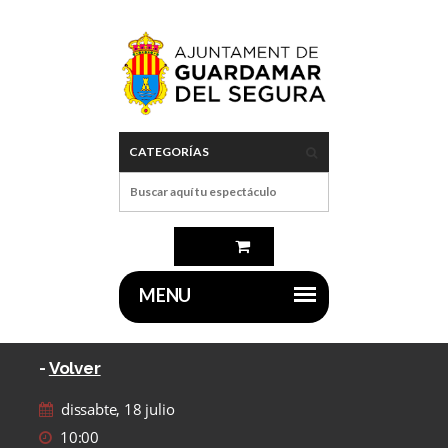
-
Volver
dissabte, 18 julio
10:00