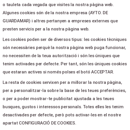
o tauleta cada vegada que visites la nostra pàgina web.
Algunes cookies són de la nostra empresa (AYTO. DE
LEGAL & PAGOS
GUARDAMAR) i altres pertanyen a empreses externes que
Ayuda
presten servicis per a la nostra pàgina web.
Aviso legal
Les cookies poden ser de diversos tipus: les cookies tècniques
Política de privacitat
són necessàries perquè la nostra pàgina web puga funcionar,
Contactar
no necessiten de la teua autorització i són les úniques que
tenim activades per defecte. Per tant, són les úniques cookies
CONTACTE
que estaran actives si només polses el botó ACCEPTAR.
La resta de cookies servixen per a millorar la nostra pàgina,
Plaza de la Constitucion,5 -
per a personalitzar-la sobre la base de les teues preferències,
Guardamar del Segura 03140
o per a poder mostrar-te publicitat ajustada a les teues
culturaguardamar@gmail.com
busques, gustos i interessos personals. Totes elles les tenim
965728610
desactivades per defecte, però pots activar-les en el nostre
apartat CONFIGURACIÓ DE COOKIES.